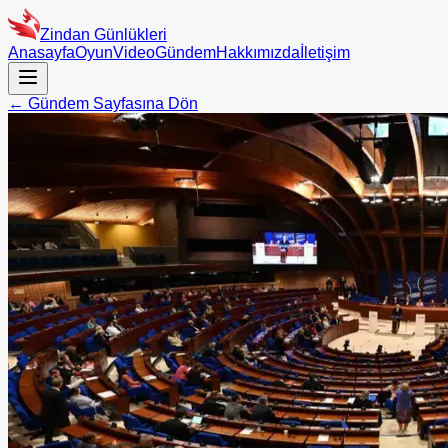
Zindan Günlükleri
Anasayfa
Oyun
Video
Gündem
Hakkımızda
İletişim
← Gündem Sayfasına Dön