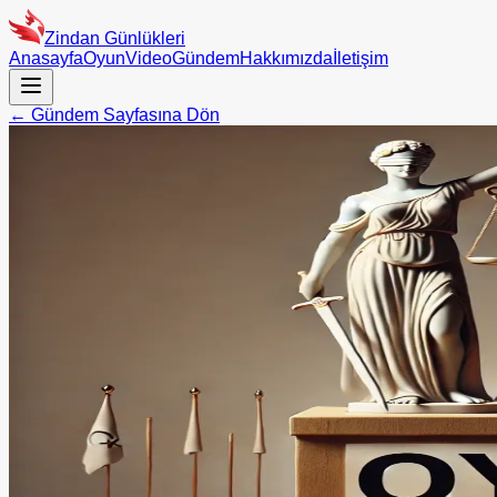
Zindan Günlükleri
Anasayfa
Oyun
Video
Gündem
Hakkımızda
İletişim
← Gündem Sayfasına Dön